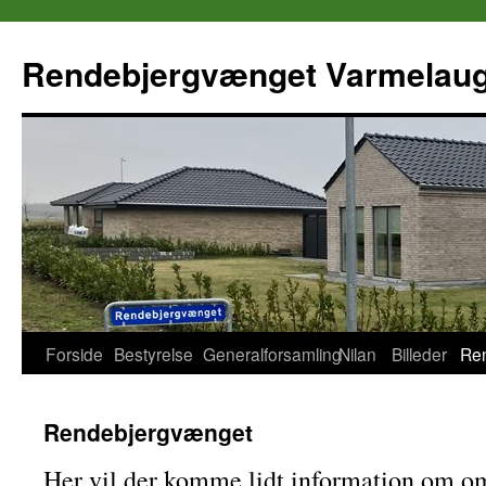
Rendebjergvænget Varmelau
Skip
Forside
Bestyrelse
Generalforsamling
Nilan
Billeder
Re
to
Rendebjergvænget
content
Her vil der komme lidt information om o